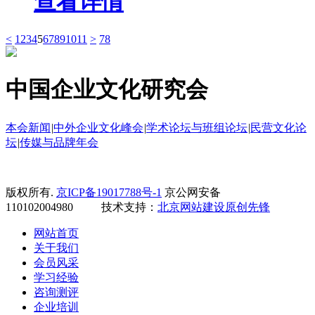
查看详情
<
1
2
3
4
5
6
7
8
9
10
11
>
78
中国企业文化研究会
本会新闻
|
中外企业文化峰会
|
学术论坛与班组论坛
|
民营文化论
坛
|
传媒与品牌年会
版权所有.
京ICP备19017788号-1
京公网安备
110102004980 技术支持：
北京网站建设
原创先锋
网站首页
关于我们
会员风采
学习经验
咨询测评
企业培训