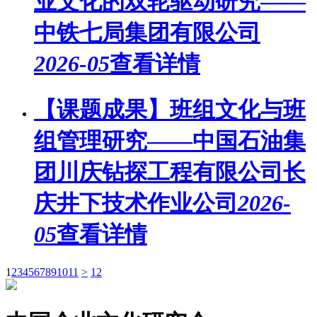
业文化的双轮驱动研究——
中铁七局集团有限公司
2026-05
查看详情
【课题成果】班组文化与班
组管理研究——中国石油集
团川庆钻探工程有限公司长
庆井下技术作业公司
2026-
05
查看详情
1
2
3
4
5
6
7
8
9
10
11
>
12