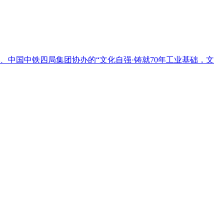
、中国中铁四局集团协办的“文化自强·铸就70年工业基础，文